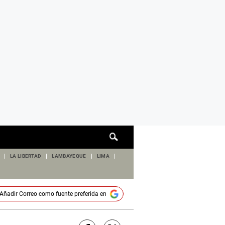
Cuadro
de
búsqueda
LA LIBERTAD
LAMBAYEQUE
LIMA
Añadir
Correo
como fuente preferida en