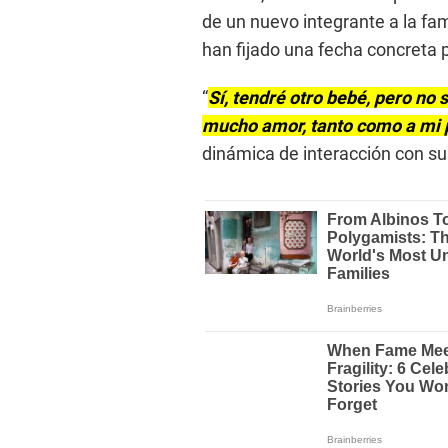
de un nuevo integrante a la fam
han fijado una fecha concreta 
“
Sí, tendré otro bebé, pero no
mucho amor, tanto como a mi
dinámica de interacción con su