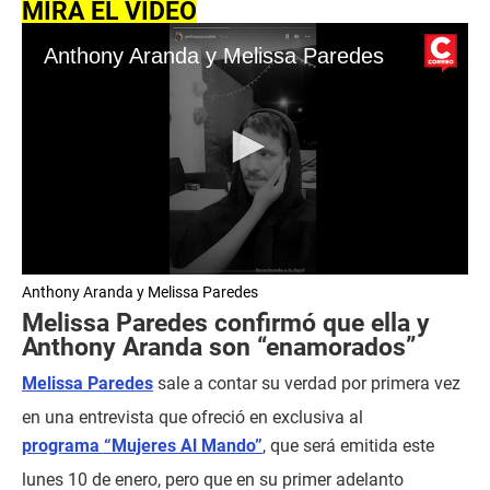
MIRA EL VIDEO
Anthony Aranda y Melissa Paredes
0
Anthony Aranda y Melissa Paredes
s
e
Melissa Paredes confirmó que ella y
c
Anthony Aranda son “enamorados”
o
n
Melissa Paredes
sale a contar su verdad por primera vez
d
s
en una entrevista que ofreció en exclusiva al
o
f
programa “Mujeres Al Mando”
, que será emitida este
1
2
lunes 10 de enero, pero que en su primer adelanto