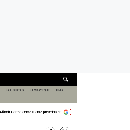
Cuadro
de
búsqueda
LA LIBERTAD
LAMBAYEQUE
LIMA
Añadir
Correo
como fuente preferida en