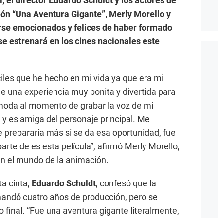
, el director Eduardo Schuldt y los actores de
ión “Una Aventura Gigante”, Merly Morello y
rse emocionados y felices de haber formado
se estrenará en los cines nacionales este
ciles que he hecho en mi vida ya que era mi
ue una experiencia muy bonita y divertida para
ómoda al momento de grabar la voz de mi
 y es amiga del personaje principal. Me
e prepararía más si se da esa oportunidad, fue
arte de es esta película”, afirmó Merly Morello,
n el mundo de la animación.
ta cinta,
Eduardo Schuldt
, confesó que la
mandó cuatro años de producción, pero se
o final. “Fue una aventura gigante literalmente,