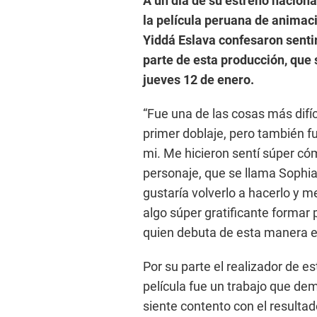
A un día de su estreno nacional
la película peruana de animac
Yiddá Eslava confesaron senti
parte de esta producción, que 
jueves 12 de enero.
“Fue una de las cosas más difí
primer doblaje, pero también f
mi. Me hicieron sentí súper c
personaje, que se llama Sophia
gustaría volverlo a hacerlo y m
algo súper gratificante formar p
quien debuta de esta manera e
Por su parte el realizador de es
película fue un trabajo que de
siente contento con el resultad