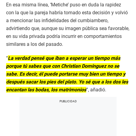
En esa misma línea, ‘Metiche’ puso en duda la rapidez
con la que la pareja habría tomado esta decisión y volvió
a mencionar las infidelidades del cumbiambero,
advirtiendo que, aunque su imagen pública sea favorable,
en su vida privada podría incurrir en comportamientos
similares a los del pasado.
“
La verdad pensé que iban a esperar un tiempo más
porque tú sabes que con Christian Domínguez no se
sabe. Es decir, él puede portarse muy bien un tiempo y
después sacar los pies del plato. Yo sé que a los dos les
encantan las bodas, los matrimonios
”, añadió.