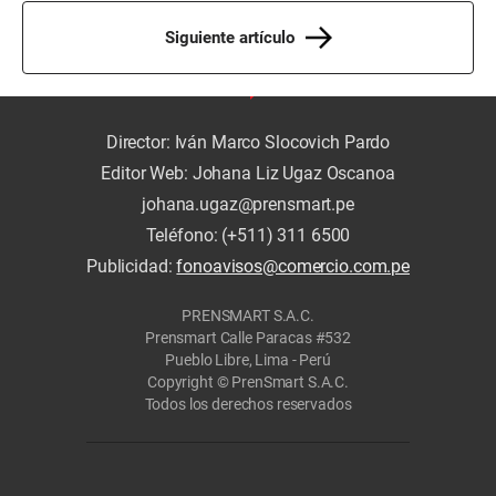
Siguiente artículo
Director: Iván Marco Slocovich Pardo
Editor Web: Johana Liz Ugaz Oscanoa
johana.ugaz@prensmart.pe
Teléfono: (+511) 311 6500
Publicidad:
fonoavisos@comercio.com.pe
PRENSMART S.A.C.
Prensmart Calle Paracas #532
Pueblo Libre, Lima - Perú
Copyright © PrenSmart S.A.C.
Todos los derechos reservados