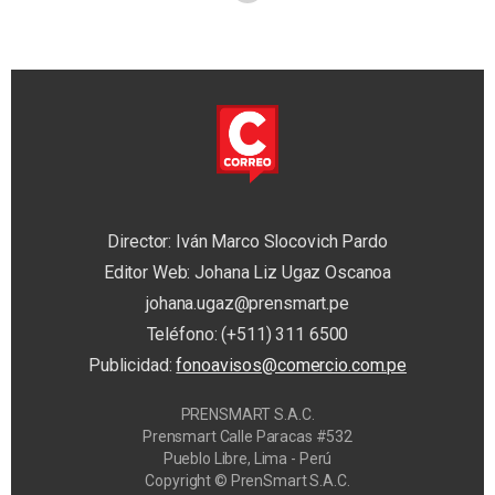
Director: Iván Marco Slocovich Pardo
Editor Web: Johana Liz Ugaz Oscanoa
johana.ugaz@prensmart.pe
Teléfono: (+511) 311 6500
Publicidad:
fonoavisos@comercio.com.pe
PRENSMART S.A.C.
Prensmart Calle Paracas #532
Pueblo Libre, Lima - Perú
Copyright © PrenSmart S.A.C.