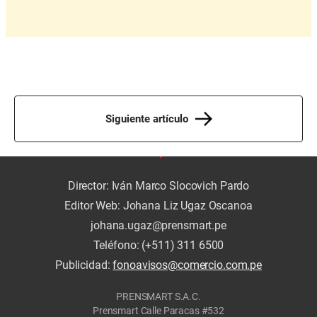
Siguiente artículo
Director: Iván Marco Slocovich Pardo
Editor Web: Johana Liz Ugaz Oscanoa
johana.ugaz@prensmart.pe
Teléfono: (+511) 311 6500
Publicidad:
fonoavisos@comercio.com.pe
PRENSMART S.A.C.
Prensmart Calle Paracas #532