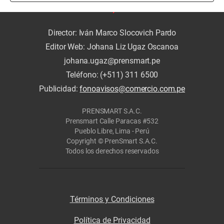
Director: Iván Marco Slocovich Pardo
Editor Web: Johana Liz Ugaz Oscanoa
johana.ugaz@prensmart.pe
Teléfono: (+511) 311 6500
Publicidad:
fonoavisos@comercio.com.pe
PRENSMART S.A.C.
Prensmart Calle Paracas #532
Pueblo Libre, Lima - Perú
Copyright © PrenSmart S.A.C.
Todos los derechos reservados
Términos y Condiciones
Política de Privacidad