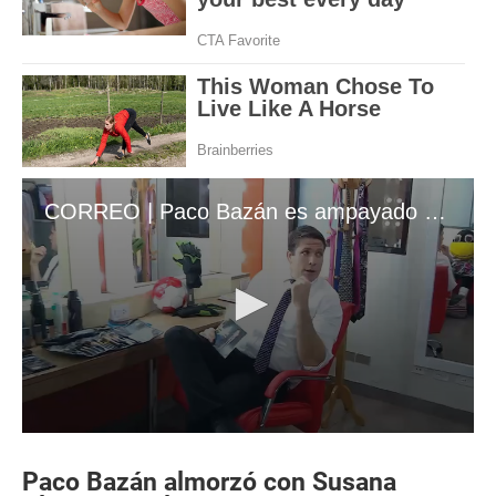
CORREO | Paco Bazán es ampayado con Susana Alvado
0
s
e
Paco Bazán almorzó con Susana
c