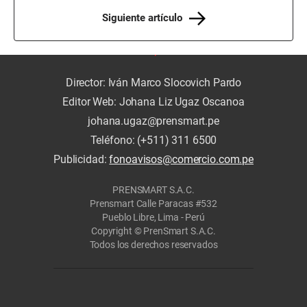
Siguiente artículo
Director: Iván Marco Slocovich Pardo
Editor Web: Johana Liz Ugaz Oscanoa
johana.ugaz@prensmart.pe
Teléfono: (+511) 311 6500
Publicidad:
fonoavisos@comercio.com.pe
PRENSMART S.A.C.
Prensmart Calle Paracas #532
Pueblo Libre, Lima - Perú
Copyright © PrenSmart S.A.C.
Todos los derechos reservados