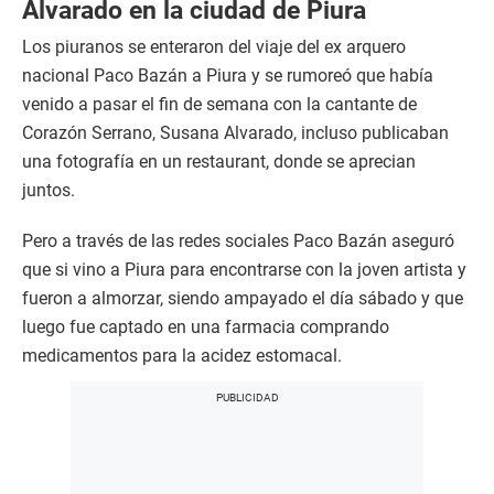
Alvarado en la ciudad de Piura
o
n
Los piuranos se enteraron del viaje del ex arquero
d
s
nacional Paco Bazán a Piura y se rumoreó que había
o
f
venido a pasar el fin de semana con la cantante de
2
Corazón Serrano, Susana Alvarado, incluso publicaban
8
s
una fotografía en un restaurant, donde se aprecian
e
juntos.
c
o
n
Pero a través de las redes sociales Paco Bazán aseguró
d
s
que si vino a Piura para encontrarse con la joven artista y
fueron a almorzar, siendo ampayado el día sábado y que
luego fue captado en una farmacia comprando
medicamentos para la acidez estomacal.