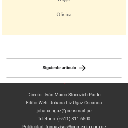
Siguiente artículo
Director: Iván Marco Slocovich Pardo
Editor Web: Johana Liz Ugaz Oscanoa
johana.ugaz@prensmart.pe
Teléfono: (+511) 311 6500
Publicidad:
fonoavisos@comercio.com.pe