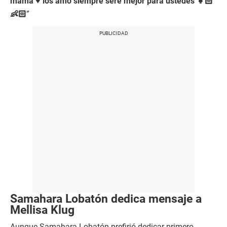
mamá ♥️ los amo siempre seré mejor para ustedes 👧🏻
👶🏻
”
Samahara Lobatón dedica mensaje a
Mellisa Klug
Aunque Samahara Lobatón prefirió dedicar primero