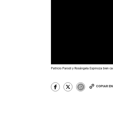
0
Patricio Parodi y Rosángela Espinoza bien c
s
e
c
o
n
COPIAR E
d
s
o
f
0
s