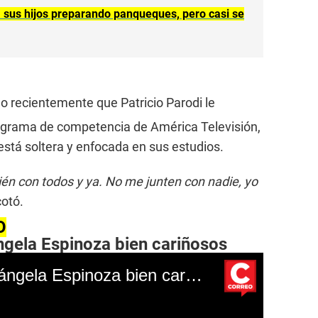
 sus hijos preparando panqueques, pero casi se
 recientemente que Patricio Parodi le
ograma de competencia de América Televisión,
está soltera y enfocada en sus estudios.
ién con todos y ya. No me junten con nadie, yo
cotó.
O
ngela Espinoza bien cariñosos
Patricio Parodi y Rosángela Espinoza bien cariñosos