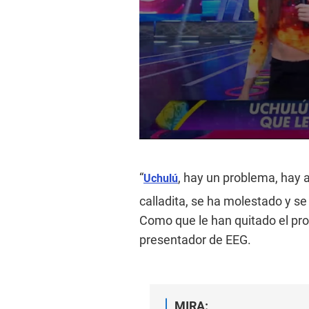
0
s
e
“
, hay un problema, hay a
c
Uchulú
o
n
calladita, se ha molestado y s
d
Como que le han quitado el pro
s
o
presentador de EEG.
f
5
m
i
n
u
MIRA: