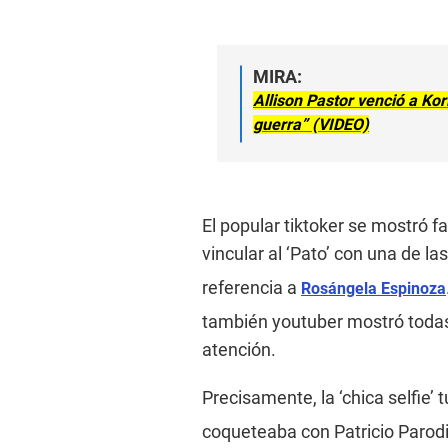
MIRA:
Allison Pastor venció a Ko
guerra” (VIDEO)
El popular tiktoker se mostró fa
vincular al ‘Pato’ con una de la
referencia a
Rosángela Espinoza
también youtuber mostró todas 
atención.
Precisamente, la ‘chica selfie’
coqueteaba con Patricio Parodi,