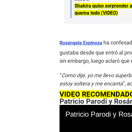
t
e
Shakira quiso sorprender a
s
quema todo (VIDEO)
,
1
7
s
e
c
ha confesado
o
Rosángela Espinoza
n
d
gustaba desde que entró al pr
s
sin embargo, luego aclaró que 
V
o
l
“
Como dije, yo me llevo superb
u
m
estoy soltera y me encanta
”, a
e
9
VIDEO RECOMENDAD
0
%
Patricio Parodi y Rosá