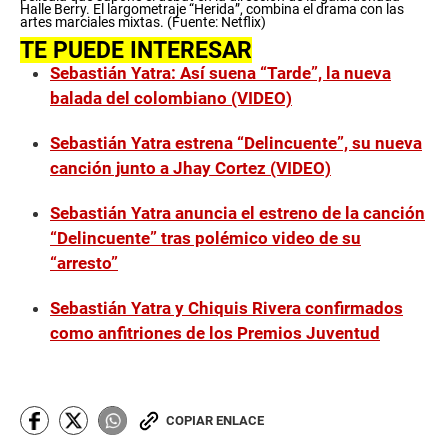
e
Halle Berry. El largometraje “Herida”, combina el drama con las
c
artes marciales mixtas. (Fuente: Netflix)
o
TE PUEDE INTERESAR
n
d
Sebastián Yatra: Así suena “Tarde”, la nueva
s
balada del colombiano (VIDEO)
o
f
0
Sebastián Yatra estrena “Delincuente”, su nueva
s
e
canción junto a Jhay Cortez (VIDEO)
c
o
Sebastián Yatra anuncia el estreno de la canción
n
d
“Delincuente” tras polémico video de su
s
“arresto”
Sebastián Yatra y Chiquis Rivera confirmados
como anfitriones de los Premios Juventud
COPIAR ENLACE