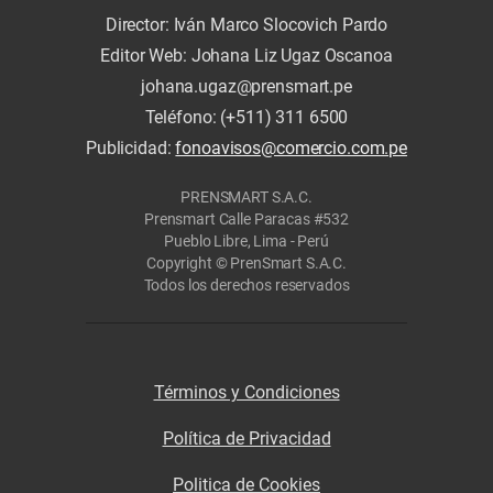
Director: Iván Marco Slocovich Pardo
Editor Web: Johana Liz Ugaz Oscanoa
johana.ugaz@prensmart.pe
Teléfono: (+511) 311 6500
Publicidad:
fonoavisos@comercio.com.pe
PRENSMART S.A.C.
Prensmart Calle Paracas #532
Pueblo Libre, Lima - Perú
Copyright © PrenSmart S.A.C.
Todos los derechos reservados
Términos y Condiciones
Política de Privacidad
Politica de Cookies