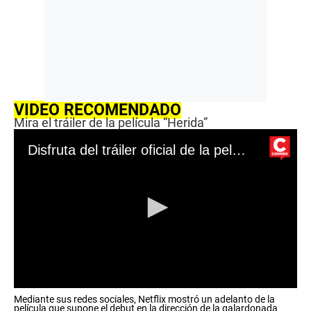
VIDEO RECOMENDADO
Mira el tráiler de la película “Herida”
Disfruta del tráiler oficial de la película “Herida”
0
Mediante sus redes sociales, Netflix mostró un adelanto de la
s
película que supone el debut en la dirección de la galardonada