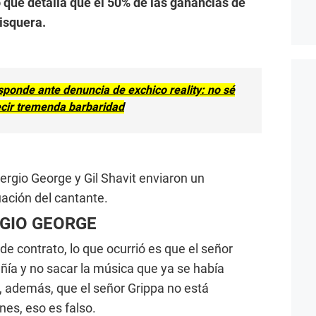
 que detalla que el 50% de las ganancias de
isquera.
ponde ante denuncia de exchico reality: no sé
ecir tremenda barbaridad
ergio George y Gil Shavit enviaron un
uación del cantante.
GIO GEORGE
e contrato, lo que ocurrió es que el señor
añía y no sacar la música que ya se había
, además, que el señor Grippa no está
nes, eso es falso.