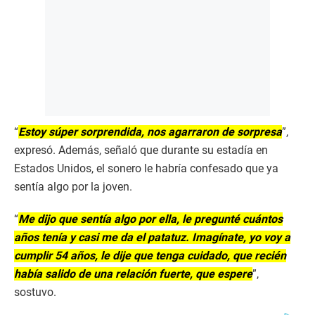
“
Estoy súper sorprendida, nos agarraron de sorpresa
”,
expresó. Además, señaló que durante su estadía en
Estados Unidos, el sonero le habría confesado que ya
sentía algo por la joven.
“
Me dijo que sentía algo por ella, le pregunté cuántos
años tenía y casi me da el patatuz. Imagínate, yo voy a
cumplir 54 años, le dije que tenga cuidado, que recién
había salido de una relación fuerte, que espere
”,
sostuvo.