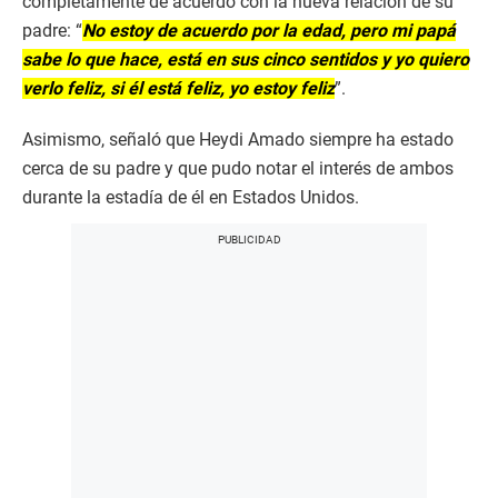
completamente de acuerdo con la nueva relación de su
padre: “
No estoy de acuerdo por la edad, pero mi papá
sabe lo que hace, está en sus cinco sentidos y yo quiero
verlo feliz, si él está feliz, yo estoy feliz
”.
Asimismo, señaló que Heydi Amado siempre ha estado
cerca de su padre y que pudo notar el interés de ambos
durante la estadía de él en Estados Unidos.