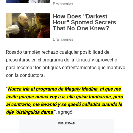
Rosado también rechazó cualquier posibilidad de
presentarse en el programa de la ‘Urraca’ y aprovechó
para recordar los antiguos enfrentamientos que mantuvo
con la conductora.
“
Nunca iría al programa de Magaly Medina, ni que me
invite porque nunca voy a ir, ella quiso tumbarme, pero
al contrario, me levantó y se quedó calladita cuando le
dije ‘distinguida dama’
”, agregó.