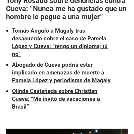
Tony Rosado sobre denuncias contra
Cueva: “Nunca me ha gustado que un
hombre le pegue a una mujer”
Tomás Angulo a Magaly tras
desacuerdo sobre el caso de Pamela
López y Cueva: “tengo un diploma; tú
no”
Abogado de Cueva podría estar
implicado en amenazas de muerte a
Pamela López y periodistas de Magaly
Olinda Castañeda sobre Christian
Cueva: “Me invitó de vacaciones a
Brasil”