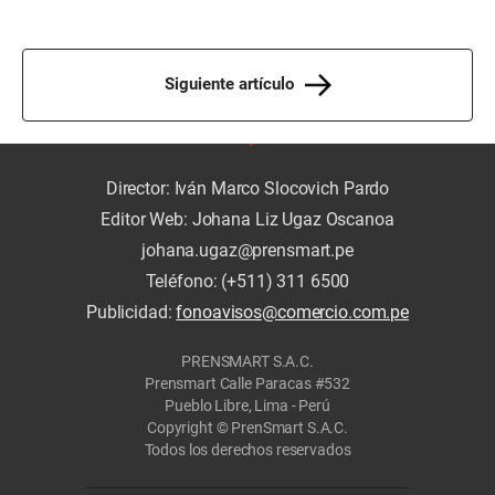
Siguiente artículo
Director: Iván Marco Slocovich Pardo
Editor Web: Johana Liz Ugaz Oscanoa
johana.ugaz@prensmart.pe
Teléfono: (+511) 311 6500
Publicidad:
fonoavisos@comercio.com.pe
PRENSMART S.A.C.
Prensmart Calle Paracas #532
Pueblo Libre, Lima - Perú
Copyright © PrenSmart S.A.C.
Todos los derechos reservados