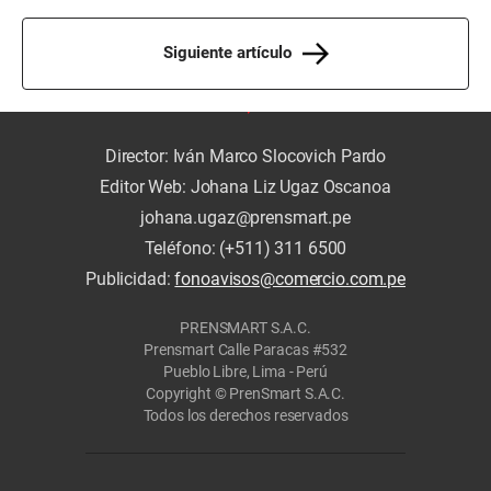
Siguiente artículo
Director: Iván Marco Slocovich Pardo
Editor Web: Johana Liz Ugaz Oscanoa
johana.ugaz@prensmart.pe
Teléfono: (+511) 311 6500
Publicidad:
fonoavisos@comercio.com.pe
PRENSMART S.A.C.
Prensmart Calle Paracas #532
Pueblo Libre, Lima - Perú
Copyright © PrenSmart S.A.C.
Todos los derechos reservados