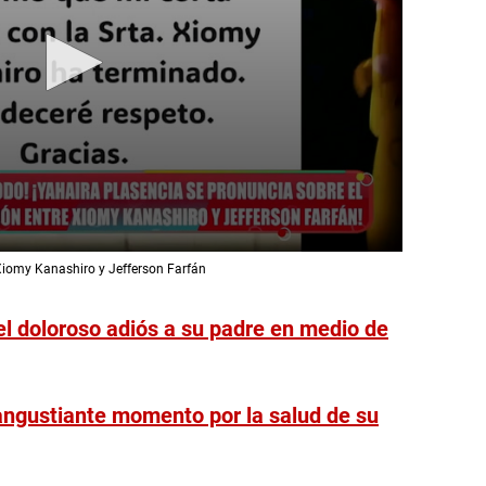
 Xiomy Kanashiro y Jefferson Farfán
el doloroso adiós a su padre en medio de
angustiante momento por la salud de su