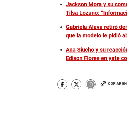
Jackson Mora y su comun
u
t
Tilsa Lozano: “Informaci
e
s
,
Gabriela Alava retiró d
4
6
que la modelo le pidió 
s
e
c
Ana Siucho y su reacció
o
n
Edison Flores en yate c
d
s
V
o
l
u
COPIAR E
m
e
9
0
%