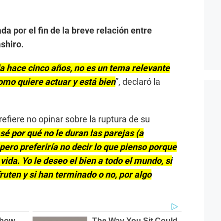
a por el fin de la breve relación entre
shiro.
a hace cinco años, no es un tema relevante
omo quiere actuar y está bien
”, declaró la
refiere no opinar sobre la ruptura de su
sé por qué no le duran las parejas (a
pero preferiría no decir lo que pienso porque
ida. Yo le deseo el bien a todo el mundo, si
ruten y si han terminado o no, por algo