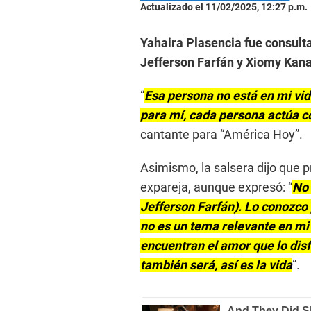
Actualizado el 11/02/2025, 12:27 p.m.
Yahaira Plasencia fue consultad
Jefferson Farfán y Xiomy Kana
“
Esa persona no está en mi vid
para mí, cada persona actúa c
cantante para “América Hoy”.
Asimismo, la salsera dijo que p
expareja, aunque expresó: “
No 
Jefferson Farfán). Lo conozco 
no es un tema relevante en mi v
encuentran el amor que lo disf
también será, así es la vida
”.