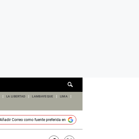
Cuadro
de
búsqueda
LA LIBERTAD
LAMBAYEQUE
LIMA
Añadir
Correo
como fuente preferida en