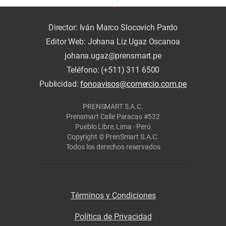
Director: Iván Marco Slocovich Pardo
Editor Web: Johana Liz Ugaz Oscanoa
johana.ugaz@prensmart.pe
Teléfono: (+511) 311 6500
Publicidad:
fonoavisos@comercio.com.pe
PRENSMART S.A.C.
Prensmart Calle Paracas #532
Pueblo Libre, Lima - Perú
Copyright © PrenSmart S.A.C.
Todos los derechos reservados
Términos y Condiciones
Política de Privacidad