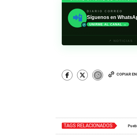
DIARIO CORREO
📲
Síguenos en WhatsApp 
UNIRME AL CANAL →
✓
📍 NOTICIAS 
COPIAR E
TAGS RELACIONADOS
Puebl