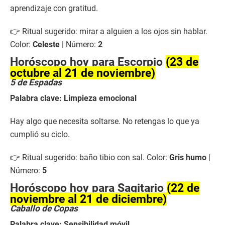
aprendizaje con gratitud.
👉 Ritual sugerido: mirar a alguien a los ojos sin hablar.
Color:
Celeste
| Número:
2
Horóscopo hoy para Escorpio
(23 de
octubre al 21 de noviembre)
5 de Espadas
Palabra clave: Limpieza emocional
Hay algo que necesita soltarse. No retengas lo que ya
cumplió su ciclo.
👉 Ritual sugerido: baño tibio con sal. Color:
Gris humo
|
Número:
5
Horóscopo hoy para Sagitario
(22 de
noviembre al 21 de diciembre)
Caballo de Copas
Palabra clave: Sensibilidad móvil