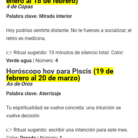
enero al 18 de febrero)
4 de Copas
Palabra clave: Mirada interior
Hoy podrías sentirte distante. No te fuerces a socializar; el
retiro es medicina.
👉 Ritual sugerido: 10 minutos de silencio total. Color:
Verde agua
| Número:
4
Horóscopo hoy para Piscis
(19 de
febrero al 20 de marzo)
As de Oros
Palabra clave: Aterrizaje
Tu espiritualidad se vuelve concreta: una intuición se
vuelve decisión.
👉 Ritual sugerido: escribir una intención para este mes.
Color:
Dorado
| Número:
1