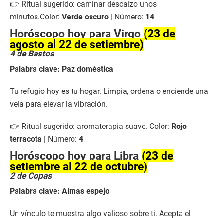
👉 Ritual sugerido: caminar descalzo unos
minutos.Color:
Verde oscuro
| Número:
14
Horóscopo hoy para Virgo
(23 de
agosto al 22 de setiembre)
4 de Bastos
Palabra clave: Paz doméstica
Tu refugio hoy es tu hogar. Limpia, ordena o enciende una
vela para elevar la vibración.
👉 Ritual sugerido: aromaterapia suave. Color:
Rojo
terracota
| Número:
4
Horóscopo hoy para Libra
(23 de
setiembre al 22 de octubre)
2 de Copas
Palabra clave: Almas espejo
Un vínculo te muestra algo valioso sobre ti. Acepta el