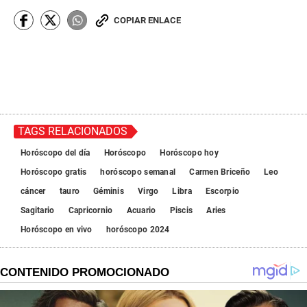
COPIAR ENLACE
TAGS RELACIONADOS
Horóscopo del día
Horóscopo
Horóscopo hoy
Horóscopo gratis
horóscopo semanal
Carmen Briceño
Leo
cáncer
tauro
Géminis
Virgo
Libra
Escorpio
Sagitario
Capricornio
Acuario
Piscis
Aries
Horóscopo en vivo
horóscopo 2024