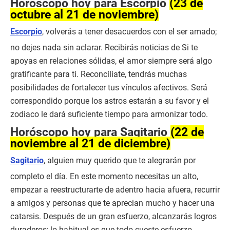
Horóscopo hoy para Escorpio
(23 de
octubre al 21 de noviembre)
Escorpio
, volverás a tener desacuerdos con el ser amado;
no dejes nada sin aclarar. Recibirás noticias de Si te
apoyas en relaciones sólidas, el amor siempre será algo
gratificante para ti. Reconcíliate, tendrás muchas
posibilidades de fortalecer tus vínculos afectivos. Será
correspondido porque los astros estarán a su favor y el
zodiaco le dará suficiente tiempo para armonizar todo.
Horóscopo hoy para Sagitario
(22 de
noviembre al 21 de diciembre)
Sagitario
, alguien muy querido que te alegrarán por
completo el día. En este momento necesitas un alto,
empezar a reestructurarte de adentro hacia afuera, recurrir
a amigos y personas que te aprecian mucho y hacer una
catarsis. Después de un gran esfuerzo, alcanzarás logros
duraderos; lo habitual es que todo cueste esfuerzo