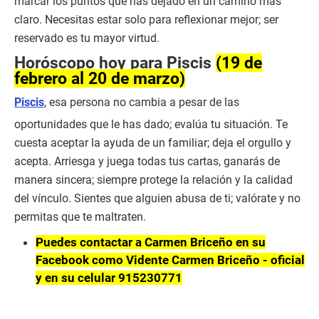
marcar los puntos que has dejado en un camino más
claro. Necesitas estar solo para reflexionar mejor; ser
reservado es tu mayor virtud.
Horóscopo hoy para Piscis
(19 de
febrero al 20 de marzo)
Piscis
, esa persona no cambia a pesar de las
oportunidades que le has dado; evalúa tu situación. Te
cuesta aceptar la ayuda de un familiar; deja el orgullo y
acepta. Arriesga y juega todas tus cartas, ganarás de
manera sincera; siempre protege la relación y la calidad
del vínculo. Sientes que alguien abusa de ti; valórate y no
permitas que te maltraten.
Puedes contactar a Carmen Briceño en su
Facebook como Vidente Carmen Briceño - oficial
y en su celular 915230771