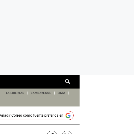
Cuadro
de
búsqueda
LA LIBERTAD
LAMBAYEQUE
LIMA
Añadir
Correo
como fuente preferida en