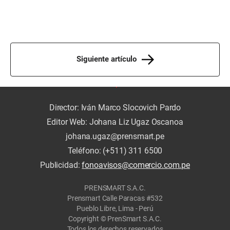
Siguiente artículo
Director: Iván Marco Slocovich Pardo
Editor Web: Johana Liz Ugaz Oscanoa
johana.ugaz@prensmart.pe
Teléfono: (+511) 311 6500
Publicidad:
fonoavisos@comercio.com.pe
PRENSMART S.A.C.
Prensmart Calle Paracas #532
Pueblo Libre, Lima - Perú
Copyright © PrenSmart S.A.C.
Todos los derechos reservados