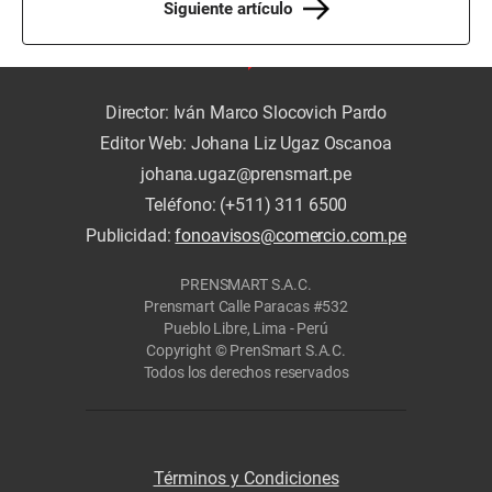
Siguiente artículo
Director: Iván Marco Slocovich Pardo
Editor Web: Johana Liz Ugaz Oscanoa
johana.ugaz@prensmart.pe
Teléfono: (+511) 311 6500
Publicidad:
fonoavisos@comercio.com.pe
PRENSMART S.A.C.
Prensmart Calle Paracas #532
Pueblo Libre, Lima - Perú
Copyright © PrenSmart S.A.C.
Todos los derechos reservados
Términos y Condiciones