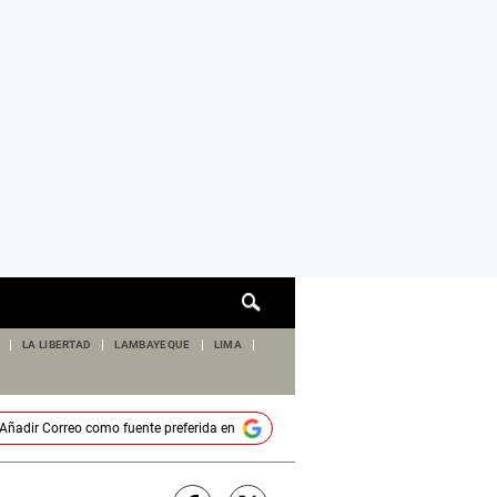
Cuadro
de
búsqueda
LA LIBERTAD
LAMBAYEQUE
LIMA
Añadir
Correo
como fuente preferida en