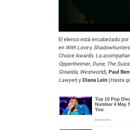
El elenco está encabezado por
en
With Love
y
Shadowhunters
Choice Awards. La acompaña
Oppenheimer
,
Dune
,
The Suici
Griselda
,
Westworld
),
Paul Ben
Lawyer
) y
Diana Lein
(
Hasta qu