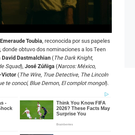
Emeraude Toubia
, reconocida por sus papeles
, donde obtuvo dos nominaciones a los Teen
n
David Dastmalchian
(
The Dark Knight
,
de Squad
),
José Zúñiga
(
Narcos: México
,
-Victor
(
The Wire
,
True Detective
,
The Lincoln
e te conocí
,
Blue Demon
,
El complot mongol
).