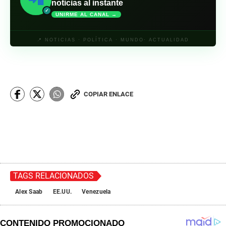
noticias al instante
✓
UNIRME AL CANAL →
📍 NOTICIAS · POLÍTICA · MUNDO· ACTUALIDAD
COPIAR ENLACE
TAGS RELACIONADOS
Alex Saab
EE.UU.
Venezuela