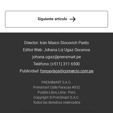
Siguiente artículo
Director: Iván Marco Slocovich Pardo
Editor Web: Johana Liz Ugaz Oscanoa
johana.ugaz@prensmart.pe
Teléfono: (+511) 311 6500
Publicidad:
fonoavisos@comercio.com.pe
PRENSMART S.A.C.
Prensmart Calle Paracas #532
Pueblo Libre, Lima - Perú
Copyright © PrenSmart S.A.C.
Todos los derechos reservados