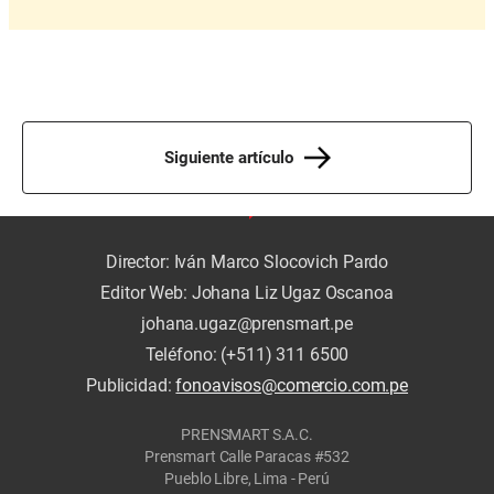
Siguiente artículo
Director: Iván Marco Slocovich Pardo
Editor Web: Johana Liz Ugaz Oscanoa
johana.ugaz@prensmart.pe
Teléfono: (+511) 311 6500
Publicidad:
fonoavisos@comercio.com.pe
PRENSMART S.A.C.
Prensmart Calle Paracas #532
Pueblo Libre, Lima - Perú