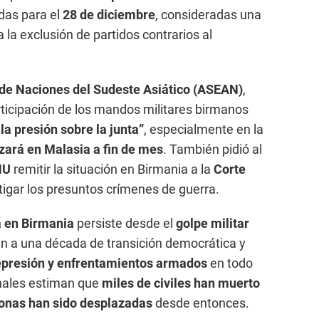
as para el
28 de diciembre
, consideradas una
a la exclusión de partidos contrarios al
de Naciones del Sudeste Asiático (ASEAN)
,
rticipación de los mandos militares birmanos
a presión sobre la junta”
, especialmente en la
zará en Malasia a fin de mes
. También pidió al
NU
remitir la situación en Birmania a la
Corte
tigar los presuntos crímenes de guerra.
ia en Birmania
persiste desde el
golpe militar
fin a una década de transición democrática y
represión y enfrentamientos armados
en todo
onales estiman que
miles de civiles han muerto
sonas han sido desplazadas
desde entonces.