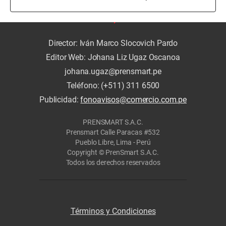
Director: Iván Marco Slocovich Pardo
Editor Web: Johana Liz Ugaz Oscanoa
johana.ugaz@prensmart.pe
Teléfono: (+511) 311 6500
Publicidad:
fonoavisos@comercio.com.pe
PRENSMART S.A.C.
Prensmart Calle Paracas #532
Pueblo Libre, Lima - Perú
Copyright © PrenSmart S.A.C.
Todos los derechos reservados
Términos y Condiciones