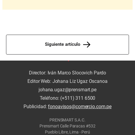
Siguiente artículo
Director: Iván Marco Slocovich Pardo
Editor Web: Johana Liz Ugaz Oscanoa
johana.ugaz@prensmart.pe
Teléfono: (+511) 311 6500
Publicidad:
fonoavisos@comercio.com.pe
PRENSMART S.A.C.
Prensmart Calle Paracas #532
Pueblo Libre, Lima - Perú