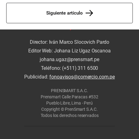
Siguiente artículo
Director: Iván Marco Slocovich Pardo
Editor Web: Johana Liz Ugaz Oscanoa
johana.ugaz@prensmart.pe
Teléfono: (+511) 311 6500
Publicidad:
fonoavisos@comercio.com.pe
PRENSMART S.A.C.
Prensmart Calle Paracas #532
Pueblo Libre, Lima - Perú
Copyright © PrenSmart S.A.C.
Todos los derechos reservados