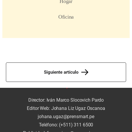
Siguiente artículo
Director: Iván Marco Slocovich Pardo
Editor Web: Johana Liz Ugaz Oscanoa
johana.ugaz@prensmart.pe
Teléfono: (+511) 311 6500