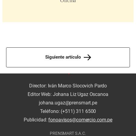
Siguiente artículo
Director: Iván Marco Slocovich Pardo
Editor Web: Johana Liz Ugaz Oscanoa
johana.ugaz@prensmart.pe
Teléfono: (+511) 311 6500
Publicidad:
fonoavisos@comercio.com.pe
PRENSMART S.A.C.