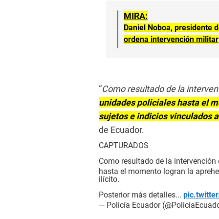
MIRA:
Daniel Noboa, presidente d
ordena intervención militar
“
Como resultado de la interven
unidades policiales hasta el 
sujetos e indicios vinculados al
de Ecuador.
CAPTURADOS
Como resultado de la intervención
hasta el momento logran la aprehen
ilícito.
Posterior más detalles...
pic.twitt
— Policía Ecuador (@PoliciaEcuad