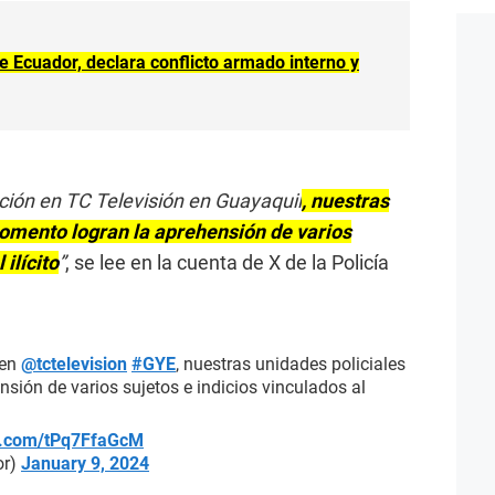
e Ecuador, declara conflicto armado interno y
ción en TC Televisión en Guayaquil
, nuestras
momento logran la aprehensión de varios
 ilícito
”
, se lee en la cuenta de X de la Policía
 en
@tctelevision
#GYE
, nuestras unidades policiales
sión de varios sujetos e indicios vinculados al
er.com/tPq7FfaGcM
or)
January 9, 2024