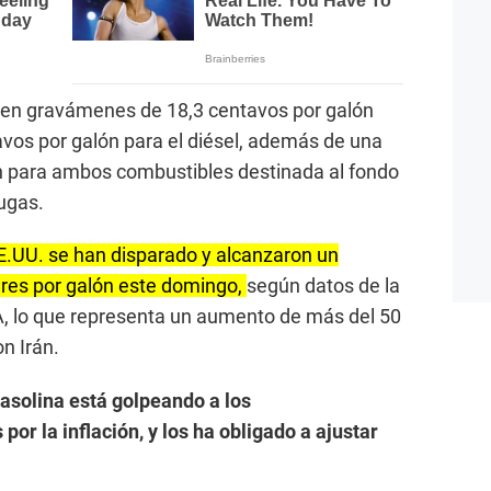
yen gravámenes de 18,3 centavos por galón
avos por galón para el diésel, además de una
ón para ambos combustibles destinada al fondo
ugas.
EE.UU. se han disparado y alcanzaron un
ares por galón este domingo,
según datos de la
A, lo que representa un aumento de más del 50
on Irán.
gasolina está golpeando a los
or la inflación, y los ha obligado a ajustar