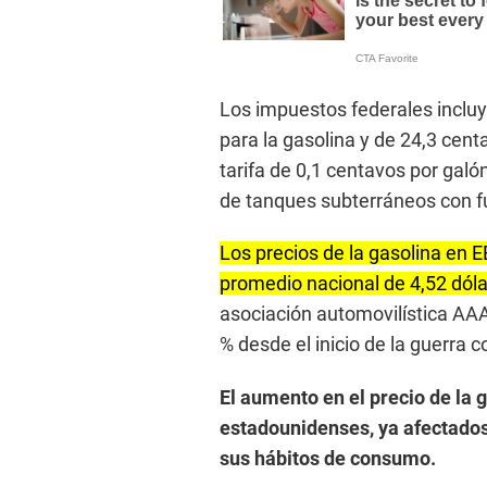
Los impuestos federales inclu
para la gasolina y de 24,3 cent
tarifa de 0,1 centavos por gal
de tanques subterráneos con f
Los precios de la gasolina en 
promedio nacional de 4,52 dól
asociación automovilística AA
% desde el inicio de la guerra c
El aumento en el precio de la 
estadounidenses, ya afectados p
sus hábitos de consumo.