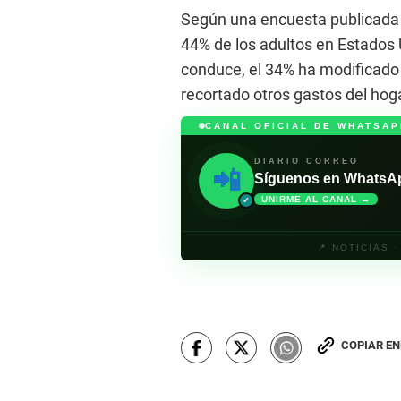
Según una encuesta publicada a
44% de los adultos en Estados 
conduce, el 34% ha modificado 
recortado otros gastos del hoga
CANAL OFICIAL DE WHATSAP
DIARIO CORREO
📲
Síguenos en WhatsApp 
UNIRME AL CANAL →
✓
📍 NOTICIAS 
COPIAR E