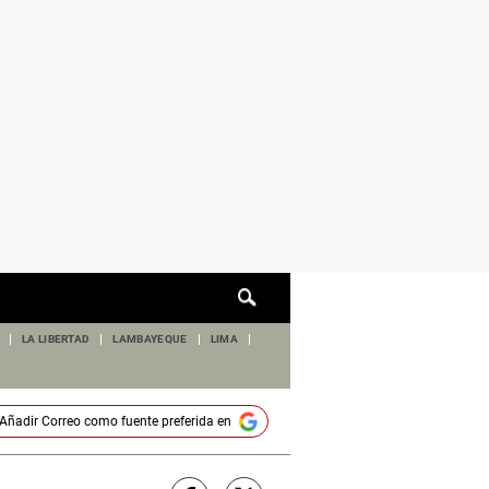
Cuadro
de
búsqueda
LA LIBERTAD
LAMBAYEQUE
LIMA
Añadir
Correo
como fuente preferida en