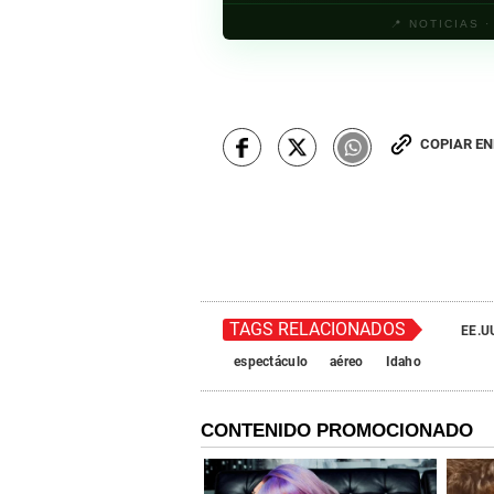
📍 NOTICIAS 
COPIAR E
TAGS RELACIONADOS
EE.U
espectáculo
aéreo
Idaho