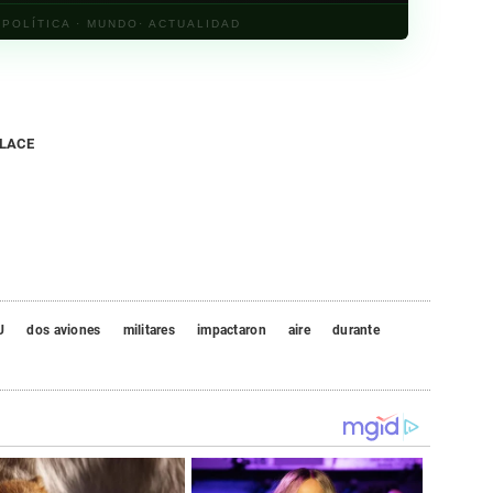
· POLÍTICA · MUNDO· ACTUALIDAD
NLACE
U
dos aviones
militares
impactaron
aire
durante