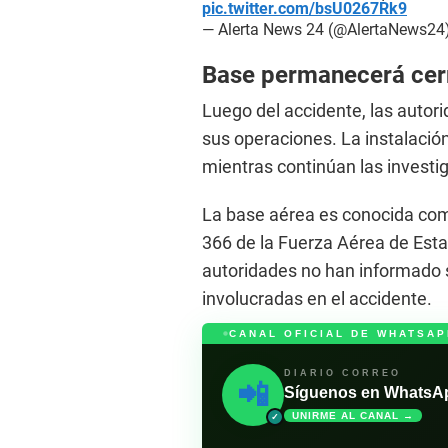
pic.twitter.com/bsU0267Rk9
— Alerta News 24 (@AlertaNews24
Base permanecerá cer
Luego del accidente, las autor
sus operaciones. La instalaci
mientras continúan las investi
La base aérea es conocida com
366 de la Fuerza Aérea de Est
autoridades no han informado s
involucradas en el accidente.
CANAL OFICIAL DE WHATSAP
DIARIO CORREO
📲
Síguenos en WhatsApp 
UNIRME AL CANAL →
✓