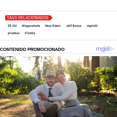
TAGS RELACIONADOS
EE.UU
Megacohete
New Glenn
Jeff Bezos
explotó
pruebas
Florida