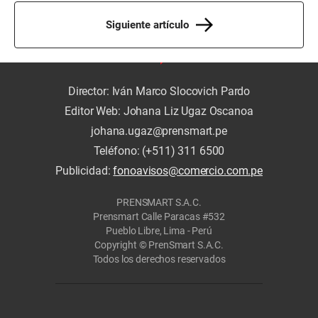
Siguiente artículo
Director: Iván Marco Slocovich Pardo
Editor Web: Johana Liz Ugaz Oscanoa
johana.ugaz@prensmart.pe
Teléfono: (+511) 311 6500
Publicidad:
fonoavisos@comercio.com.pe
PRENSMART S.A.C.
Prensmart Calle Paracas #532
Pueblo Libre, Lima - Perú
Copyright © PrenSmart S.A.C.
Todos los derechos reservados