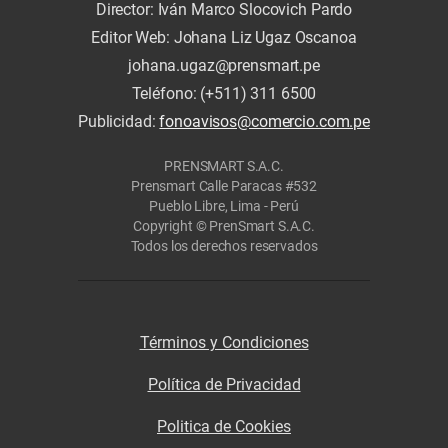
Director: Iván Marco Slocovich Pardo
Editor Web: Johana Liz Ugaz Oscanoa
johana.ugaz@prensmart.pe
Teléfono: (+511) 311 6500
Publicidad:
fonoavisos@comercio.com.pe
PRENSMART S.A.C.
Prensmart Calle Paracas #532
Pueblo Libre, Lima - Perú
Copyright © PrenSmart S.A.C.
Todos los derechos reservados
Términos y Condiciones
Política de Privacidad
Politica de Cookies