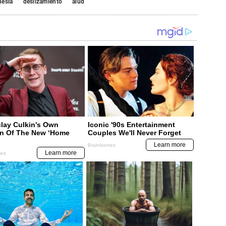
nesia
deslizamiento
alud