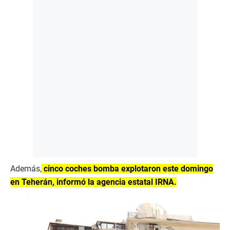
Además,
cinco coches bomba explotaron este domingo
en Teherán, informó la agencia estatal IRNA.