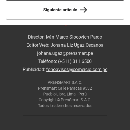
Siguiente artículo
Director: Iván Marco Slocovich Pardo
Editor Web: Johana Liz Ugaz Oscanoa
johana.ugaz@prensmart.pe
Teléfono: (+511) 311 6500
Publicidad:
fonoavisos@comercio.com.pe
PRENSMART S.A.C.
Prensmart Calle Paracas #532
Pueblo Libre, Lima - Perú
Copyright © PrenSmart S.A.C.
Todos los derechos reservados