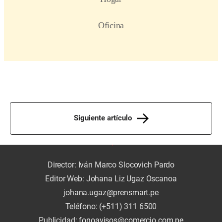
Siguiente artículo
Director: Iván Marco Slocovich Pardo
Editor Web: Johana Liz Ugaz Oscanoa
johana.ugaz@prensmart.pe
Teléfono: (+511) 311 6500
Publicidad:
fonoavisos@comercio.com.pe