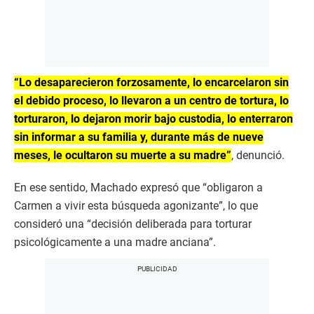
“Lo desaparecieron forzosamente, lo encarcelaron sin
el debido proceso, lo llevaron a un centro de tortura, lo
torturaron, lo dejaron morir bajo custodia, lo enterraron
sin informar a su familia y, durante más de nueve
meses, le ocultaron su muerte a su madre”
, denunció.
En ese sentido, Machado expresó que “obligaron a
Carmen a vivir esta búsqueda agonizante”, lo que
consideró una “decisión deliberada para torturar
psicológicamente a una madre anciana”.