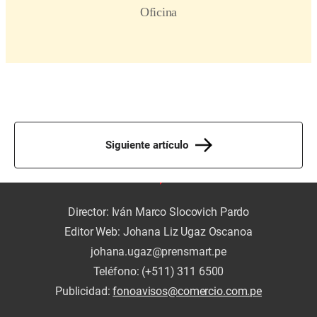
Siguiente artículo
Director: Iván Marco Slocovich Pardo
Editor Web: Johana Liz Ugaz Oscanoa
johana.ugaz@prensmart.pe
Teléfono: (+511) 311 6500
Publicidad:
fonoavisos@comercio.com.pe