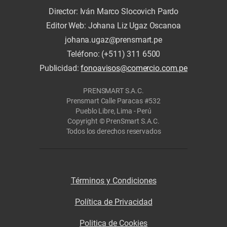
Director: Iván Marco Slocovich Pardo
Editor Web: Johana Liz Ugaz Oscanoa
johana.ugaz@prensmart.pe
Teléfono: (+511) 311 6500
Publicidad:
fonoavisos@comercio.com.pe
PRENSMART S.A.C.
Prensmart Calle Paracas #532
Pueblo Libre, Lima - Perú
Copyright © PrenSmart S.A.C.
Todos los derechos reservados
Términos y Condiciones
Política de Privacidad
Politica de Cookies