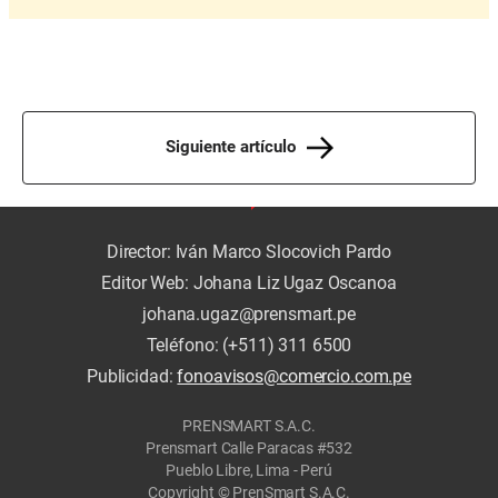
Siguiente artículo
Director: Iván Marco Slocovich Pardo
Editor Web: Johana Liz Ugaz Oscanoa
johana.ugaz@prensmart.pe
Teléfono: (+511) 311 6500
Publicidad:
fonoavisos@comercio.com.pe
PRENSMART S.A.C.
Prensmart Calle Paracas #532
Pueblo Libre, Lima - Perú
Copyright © PrenSmart S.A.C.