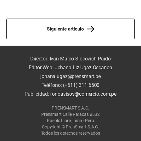
Siguiente artículo
Director: Iván Marco Slocovich Pardo
Editor Web: Johana Liz Ugaz Oscanoa
johana.ugaz@prensmart.pe
Teléfono: (+511) 311 6500
Publicidad:
fonoavisos@comercio.com.pe
PRENSMART S.A.C.
Prensmart Calle Paracas #532
Pueblo Libre, Lima - Perú
Copyright © PrenSmart S.A.C.
Todos los derechos reservados