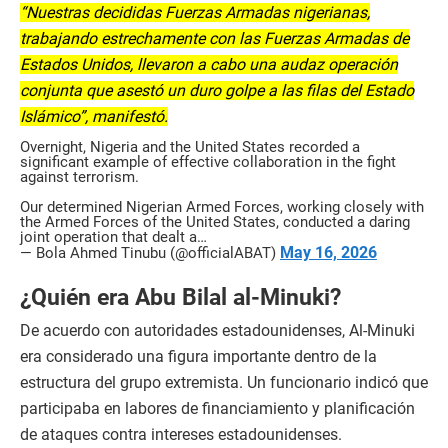
“Nuestras decididas Fuerzas Armadas nigerianas,
trabajando estrechamente con las Fuerzas Armadas de
Estados Unidos, llevaron a cabo una audaz operación
conjunta que asestó un duro golpe a las filas del Estado
Islámico”, manifestó.
Overnight, Nigeria and the United States recorded a
significant example of effective collaboration in the fight
against terrorism.
Our determined Nigerian Armed Forces, working closely with
the Armed Forces of the United States, conducted a daring
joint operation that dealt a…
May 16, 2026
— Bola Ahmed Tinubu (@officialABAT)
¿Quién era Abu Bilal al-Minuki?
De acuerdo con autoridades estadounidenses, Al-Minuki
era considerado una figura importante dentro de la
estructura del grupo extremista. Un funcionario indicó que
participaba en labores de financiamiento y planificación
de ataques contra intereses estadounidenses.