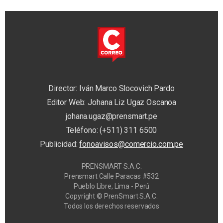
Director: Iván Marco Slocovich Pardo
Editor Web: Johana Liz Ugaz Oscanoa
johana.ugaz@prensmart.pe
Teléfono: (+511) 311 6500
Publicidad:
fonoavisos@comercio.com.pe
PRENSMART S.A.C.
Prensmart Calle Paracas #532
Pueblo Libre, Lima - Perú
Copyright © PrenSmart S.A.C.
Todos los derechos reservados